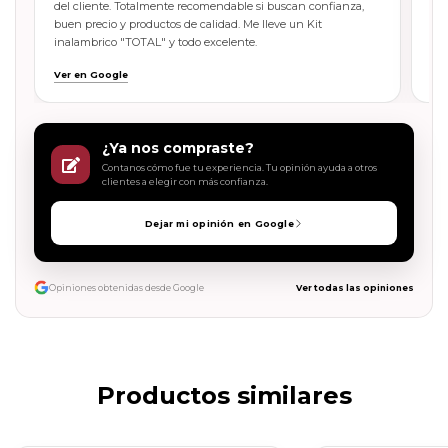
del cliente. Totalmente recomendable si buscan confianza,
buen precio y productos de calidad. Me lleve un Kit
inalambrico "TOTAL" y todo excelente.
Ver en Google
Ve
¿Ya nos compraste?
Contanos cómo fue tu experiencia. Tu opinión ayuda a otros
clientes a elegir con más confianza.
Dejar mi opinión en Google
Opiniones obtenidas desde Google
Ver todas las opiniones
Productos similares