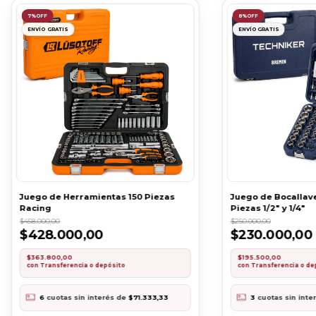
7
%
OFF
8
%
OFF
ENVÍO GRATIS
ENVÍO GRATIS
Juego de Herramientas 150 Piezas
Juego de Bocallave
Racing
Piezas 1/2" y 1/4"
$458.000,00
$250.000,00
$428.000,00
$230.000,00
$363.800,00
$195.500,00
con
Transferencia o depósito
con
Transferencia o de
6
cuotas sin interés de
$71.333,33
3
cuotas sin inte