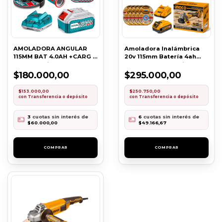
AMOLADORA ANGULAR
Amoladora Inalámbrica
115MM BAT 4.0AH +CARG +
20v 115mm Batería 4ah
DISCO (No incluye
Cargador Ingco (Sin
maletín)
maletín)
$180.000,00
$295.000,00
$153.000,00
$250.750,00
con
Transferencia o depósito
con
Transferencia o depósito
3
cuotas sin interés de
6
cuotas sin interés de
$60.000,00
$49.166,67