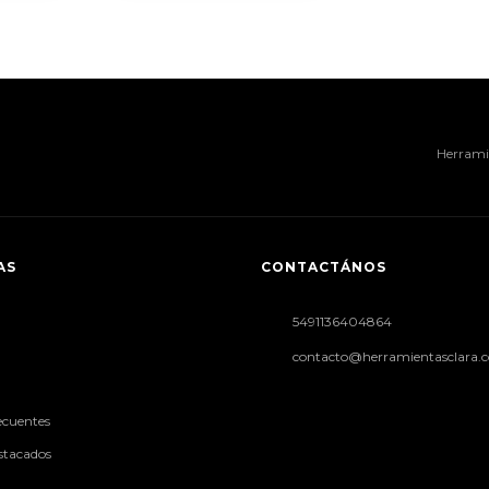
Herramie
AS
CONTACTÁNOS
5491136404864
contacto@herramientasclara.
ecuentes
stacados