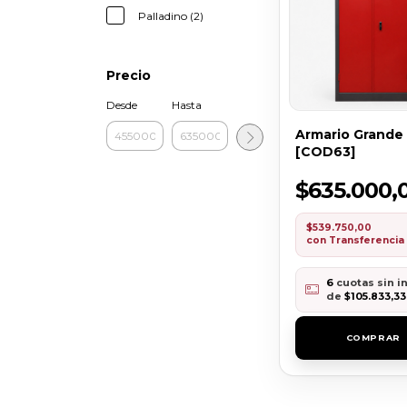
Palladino (2)
Precio
Desde
Hasta
Armario Grande
[COD63]
$635.000,
$539.750,00
con
Transferencia
6
cuotas sin i
de
$105.833,33