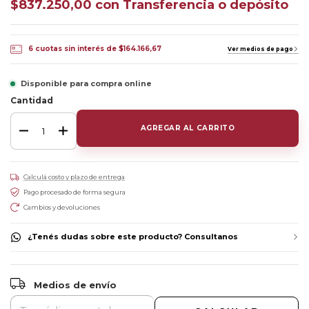
$837.250,00
con
Transferencia o depósito
6
cuotas sin interés de
$164.166,67
Ver medios de pago
Disponible para compra online
Cantidad
Calculá costo y plazo de entrega
Pago procesado de forma segura
Cambios y devoluciones
¿Tenés dudas sobre este producto? Consultanos
CAMBIAR CP
Entregas para el CP:
Medios de envío