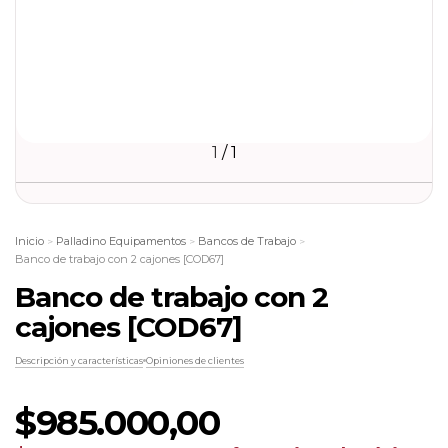
1
/
1
Inicio
Palladino Equipamentos
Bancos de Trabajo
>
>
>
Banco de trabajo con 2 cajones [COD67]
Banco de trabajo con 2
cajones [COD67]
Descripción y características
Opiniones de clientes
$985.000,00